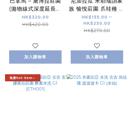
巴拿馬 – 黛博拉莊園
尼加拉瓜 米耶瑞詡家
(拋物線式深度延長日
族 愉悅莊園 爪哇種 蜜
曬 CM處理 ) – 藝伎
處理
HK$320.00
HK$135.00 ~
HK$250.00
HK$420.00
HK$270.00
加入購物車
加入購物車
熱賣hot item～