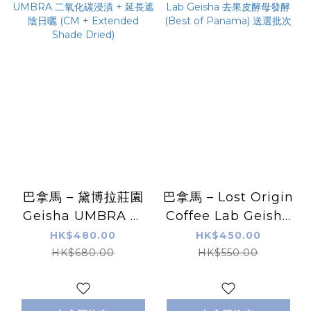
巴拿馬 – 黛博拉莊園
巴拿馬 – Lost Origin
Geisha UMBRA 二
Coffee Lab Geisha
氧化碳浸漬 + 延長遮
去果皮酵母發酵 (Best
HK$480.00
HK$450.00
陰日曬 (CM +
of Panama) 送選批
HK$680.00
HK$550.00
Extended Shade
次
Dried)