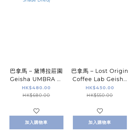
巴拿馬 – 黛博拉莊園
巴拿馬 – Lost Origin
Geisha UMBRA 二
Coffee Lab Geisha
氧化碳浸漬 + 延長遮
去果皮酵母發酵 (Best
HK$480.00
HK$450.00
陰日曬 (CM +
of Panama) 送選批
HK$680.00
HK$550.00
Extended Shade
次
Dried)
加入購物車
加入購物車