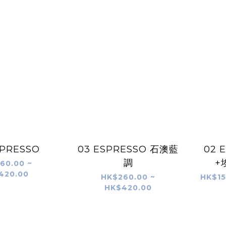
SPRESSO
03 ESPRESSO 石澳藍
02 
調
+
60.00 ~
420.00
HK$260.00 ~
HK$15
HK$420.00