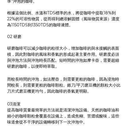
準”沖泡的咖啡。
根據這個比例、水溫和TDS標準的水，將從咖啡中提取18%到
22%的可溶性物質，從而得到總溶解固體（風味物質來源）濃度
為1150TDS到1350TDS的咖啡液體。
02
研磨
研磨咖啡可以減少咖啡的粒徑大小，增加咖啡的與水接觸的表面
積，因此對咖啡的風味和香氣的形成起著主要作用。研磨度必須
與沖泡方法與沖泡時長匹配。
短時間的沖泡如摩卡壺，需要超細
研磨的咖啡，以便即時萃取。
而較長時間的沖泡，如法壓壺，則需要更粗的咖啡，因為浸泡時
間較長，則需要更粗的咖啡顆粒。錐刀/平刀磨豆機的顆粒大小比
刀片式磨豆機更均勻，因此咖啡的香氣更明顯。
03
清潔
提高咖啡質量最簡單的方法就是清潔沖泡設備。天然的咖啡油和
細小的咖啡顆粒會覆蓋在設備上，造成焦糊、苦澀或酸味，這些
味道會從不干淨的設備轉移到下一次沖泡中。