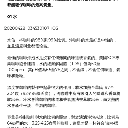
都能確保咖啡的最高質量。
01
水
水佔一杯咖啡的98%到99%比例。沖咖啡的水最好是中性的，
並且溫度與量都需恰當。
最佳的咖啡沖泡水是沒有任何難聞的味道或香氣的。美國SCA專
業咖啡協會建議，水的總溶解固體（TDS）值為50至
100ppm，其pH值為6.5至7.5之間，不含鐵，不含任何味道、氣
味和微粒。
溫度在咖啡的製作中起著很大的作用，將水加熱至華氏197至
204度（92至96攝氏度），將咖啡中所有吸引人的味道和香氣提
取出來。冷水會讓咖啡的味道和香氣無法被萃取出來，而太熱的
水會產生平淡、苦澀的咖啡。
容量是控制咖啡與水的比例的關鍵，對於滴濾沖泡來說，比例為
64盎司的水：3.25-4.25盎司的咖啡，這樣才是一杯符合“金杯標