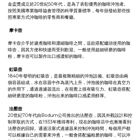
金盃獎成立於20世紀50年代，是為了表彰優秀的咖啡沖泡者。
按照美國專業咖啡協會管理的科學質量標準，每年頒發給那些按
照專業方式沖咖啡的零售商和餐廳。
摩卡壺
摩卡壺介乎於濾煮咖啡和濃縮咖啡之間，這款搭配爐頭使用的咖
啡壺，因其方便和快捷而受到歡迎。一般使用超細研磨的咖啡
粉，摩卡壺可以製作出口感濃郁的咖啡。
虹吸壺
1840年發明的虹吸壺，是最複雜精細的沖泡設備。虹吸壺由兩
個容器組成，水在容器中作為蒸汽上升，沖泡後的咖啡在真空力
的作用下，通過過濾器流出，在視覺上很有吸引力。虹吸壺搭配
細研磨度的咖啡粉，沖泡出來的咖啡口感柔滑醇厚。
法壓壺
20世紀70年代由Bodum公司推出的法壓壺，因其外觀設計和控
制萃取的方式，在1933年獲得專利，現在的咖啡店中也漸漸看到
法壓壺的回歸。通過活塞式過濾器來控制沖泡時間，每個用戶都
可以根據自己的需要來沖煮，一般會搭配偏粗磨的咖啡，可以沖